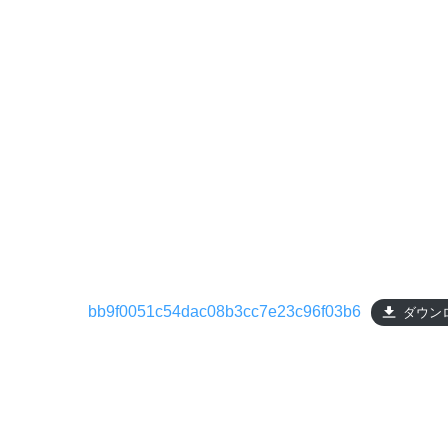
bb9f0051c54dac08b3cc7e23c96f03b6
ダウン