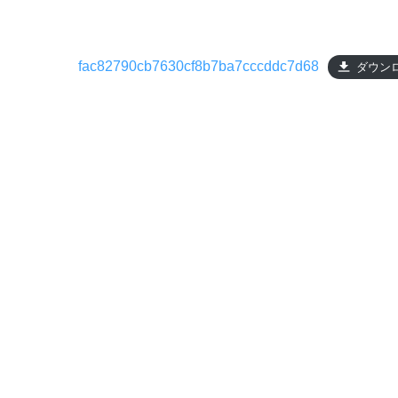
fac82790cb7630cf8b7ba7cccddc7d68
ダウン