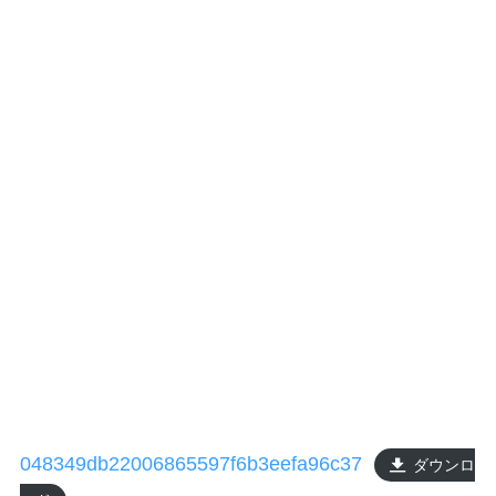
048349db22006865597f6b3eefa96c37
ダウンロ